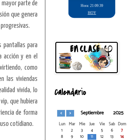
a mayor parte de
usión que genera
 progresivas.
 pantallas para
a acción y en el
virtiendo, como
n las viviendas
Calendario
lidad vivida, lo
vip, que hubiera
Septiembre
2025
riencia de forma
uso cotidiano.
Lun
Mar
Mie
Jue
Vie
Sab
Dom
1
2
3
4
5
6
7
8
9
10
11
12
13
14