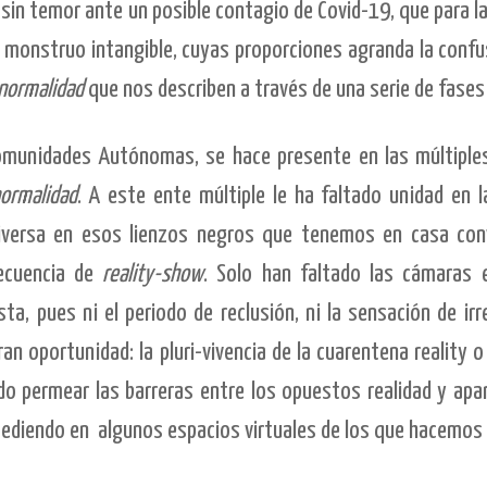
sin temor ante un posible contagio de Covid-19, que para l
e monstruo intangible, cuyas proporciones agranda la conf
normalidad
que nos describen a través de una serie de fases
omunidades Autónomas, se hace presente en las múltiples
ormalidad
. A este ente múltiple le ha faltado unidad en l
diversa en esos lienzos negros que tenemos en casa con
secuencia de
reality-show
. Solo han faltado las cámaras e
 pues ni el periodo de reclusión, ni la sensación de irrea
n oportunidad: la pluri-vivencia de la cuarentena reality o 
do permear las barreras entre los opuestos realidad y apa
ucediendo en
algunos espacios virtuales de los que hacemos 