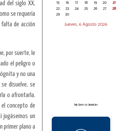
15
16
17
18
19
20
21
ad del siglo XX,
22
23
24
25
26
27
28
como se requería
29
30
Jueves, 6 Agosto 2026
 falta de acción
, por suerte, le
ado el peligro o
cógnita y no una
se disuelve, se
la o afrontarla.
s el concepto de
Daily Quotes by
CalendarLabs
si jugásemos un
en primer plano a