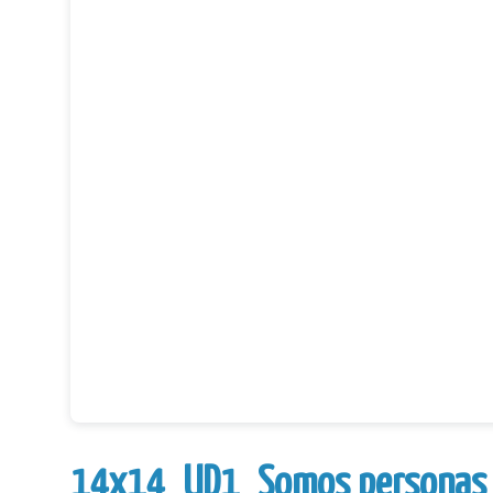
14x14_UD1_Somos personas