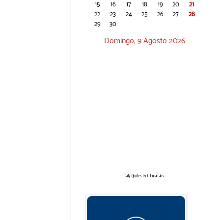
15
16
17
18
19
20
21
22
23
24
25
26
27
28
29
30
Domingo, 9 Agosto 2026
Daily Quotes by
CalendarLabs