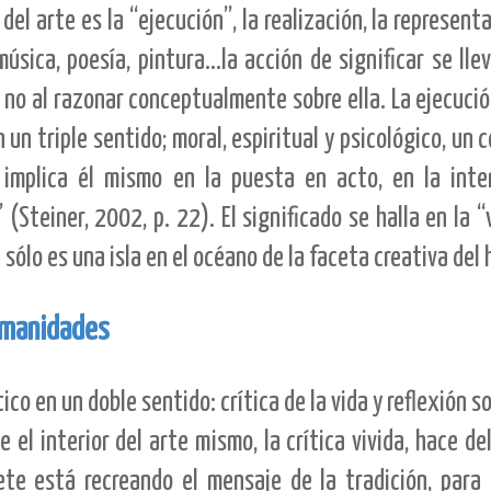
el arte es la “ejecución”, la realización, la represent
música, poesía, pintura...la acción de significar se lle
, no al razonar conceptualmente sobre ella. La ejecució
 un triple sentido; moral, espiritual y psicológico, un
 implica él mismo en la puesta en acto, en la inter
Steiner, 2002, p. 22). El significado se halla en la “v
 sólo es una isla en el océano de la faceta creativa del
humanidades
co en un doble sentido: crítica de la vida y reflexión s
 el interior del arte mismo, la crítica vivida, hace d
rete está recreando el mensaje de la tradición, para