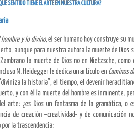
¿QUÉ SENTIDO TIENE EL ARTE EN NUESTRA CULTURA?
aria
l hombre y lo divino
, el ser humano hoy construye su m
uerto, aunque para nuestra autora la muerte de Dios só
a Zambrano la muerte de Dios no en Nietzsche, como c
ncluso M. Heidegger le dedica un artículo en
Caminos d
iviniza la historia”, el tiempo, el devenir heraclitia
uerto, y con él la muerte del hombre es inminente, pe
el arte: ¿es Dios un fantasma de la gramática, o e
iencia de creación –creatividad- y de comunicación no
a por la trascendencia: