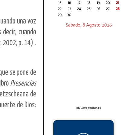
15
16
17
18
19
20
21
22
23
24
25
26
27
28
29
30
 cuando una voz
Sabado, 8 Agosto 2026
 decir, cuando
 2002, p. 14) .
 que se pone de
libro
Presencias
nietzscheana de
muerte de Dios:
Daily Quotes by
CalendarLabs