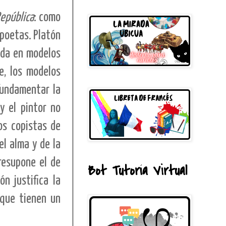
epública
: como
 poetas. Platón
ada en modelos
e, los modelos
fundamentar la
y el pintor no
os copistas de
el alma y de la
resupone el de
Bot Tutoría Virtual
ón justifica la
 que tienen un