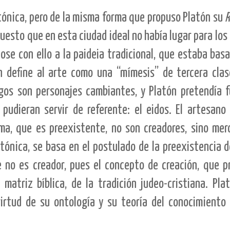
atónica, pero de la misma forma que propuso Platón su
R
puesto que en esta ciudad ideal no había lugar para los
se con ello a la paideia tradicional, que estaba bas
ón define al arte como una “mímesis” de tercera clas
gos son personajes cambiantes, y Platón pretendía 
pudieran servir de referente: el eidos. El artesano 
sma, que es preexistente, no son creadores, sino mer
tónica, se basa en el postulado de la preexistencia d
 no es creador, pues el concepto de creación, que p
atriz bíblica, de la tradición judeo-cristiana. Plat
irtud de su ontología y su teoría del conocimiento