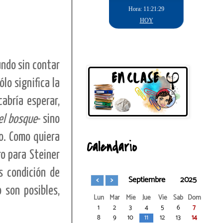
undo sin contar
lo significa la
abría esperar,
el bosque
- sino
no. Como quiera
Calendario
ro para Steiner
s condición de
Septiembre
2025
 son posibles,
Lun
Mar
Mie
Jue
Vie
Sab
Dom
1
2
3
4
5
6
7
8
9
10
11
12
13
14