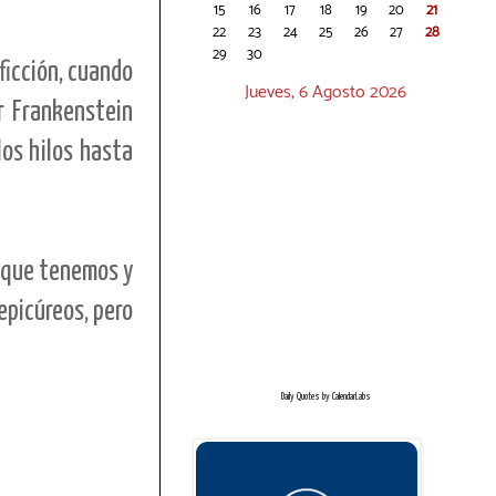
15
16
17
18
19
20
21
22
23
24
25
26
27
28
29
30
ficción, cuando
Jueves, 6 Agosto 2026
r Frankenstein
os hilos hasta
o que tenemos y
epicúreos, pero
Daily Quotes by
CalendarLabs