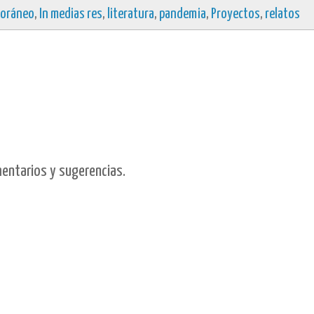
poráneo
,
In medias res
,
literatura
,
pandemia
,
Proyectos
,
relatos
mentarios y sugerencias.