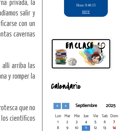
na privada, la
díamos salir y
ficarse con un
tantas cavernas
allí arriba las
na y romper la
Calendario
Septiembre
2025
grotesca que no
Lun
Mar
Mie
Jue
Vie
Sab
Dom
los científicos
1
2
3
4
5
6
7
8
9
10
11
12
13
14