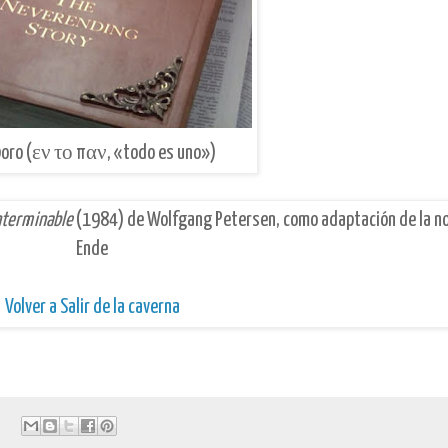
oro (εν το παν, «todo es uno»)
interminable
(1984) de Wolfgang Petersen, como adaptación de la no
Ende
Volver a Salir de la caverna