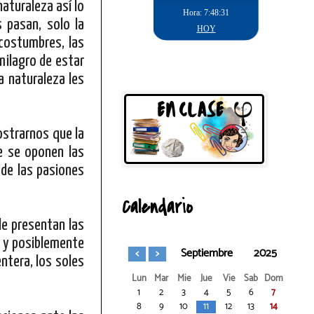
naturaleza así lo
 pasan, solo la
 costumbres, las
 milagro de estar
a naturaleza les
ostrarnos que la
e se oponen las
 de las pasiones
Calendario
le presentan las
d y posiblemente
Septiembre
2025
ntera, los soles
Lun
Mar
Mie
Jue
Vie
Sab
Dom
1
2
3
4
5
6
7
8
9
10
11
12
13
14