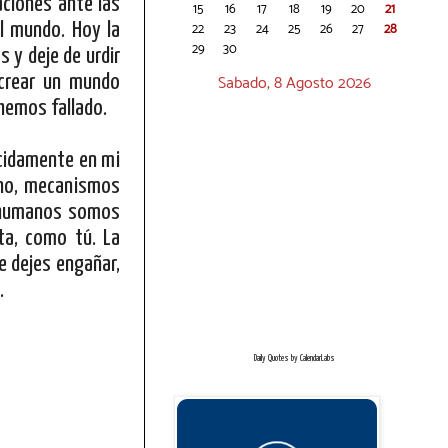
aciones ante las
15
16
17
18
19
20
21
l mundo. Hoy la
22
23
24
25
26
27
28
29
30
s y deje de urdir
Sabado, 8 Agosto 2026
 crear un mundo
hemos fallado.
cidamente en mi
 no, mecanismos
s humanos somos
ta, como tú. La
e dejes engañar,
.
Daily Quotes by
CalendarLabs