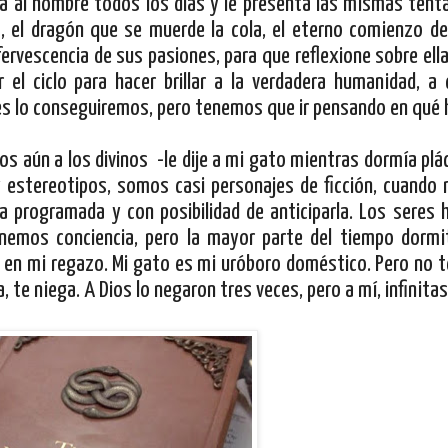
eta al hombre todos los días y le presenta las mismas tent
, el dragón que se muerde la cola, el eterno comienzo de
fervescencia de sus pasiones, para que reflexione sobre ella
el ciclo para hacer brillar a la verdadera humanidad, a
s lo conseguiremos, pero tenemos que ir pensando en qué 
aún a los divinos -le dije a mi gato mientras dormía plá
 estereotipos, somos casi personajes de ficción, cuando
a programada y con posibilidad de anticiparla. Los sere
enemos conciencia, pero la mayor parte del tiempo dormi
a en mi regazo. Mi gato es mi uróboro doméstico. Pero no t
 te niega. A Dios lo negaron tres veces, pero a mí, infinitas