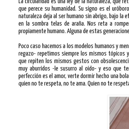
La circularidad es una ley de la naturaleza, que r
que perece su humanidad. Su signo es el uróboro
naturaleza deja al ser humano sin abrigo, bajo la e
en la sombra telas de araña. Nos reta a romper 
propiamente humano. Alguna de estas generacione
Poco caso hacemos a los modelos humanos y menos 
regazo- repetimos siempre los mismos tópicos y
que repiten los mismos gestos con obsolescenci
muy aburridos -le susurro al oído- y eso que t
perfección es el amor, verte dormir hecho una bol
quien no te respeta, no te ama. Quien no te respeta,