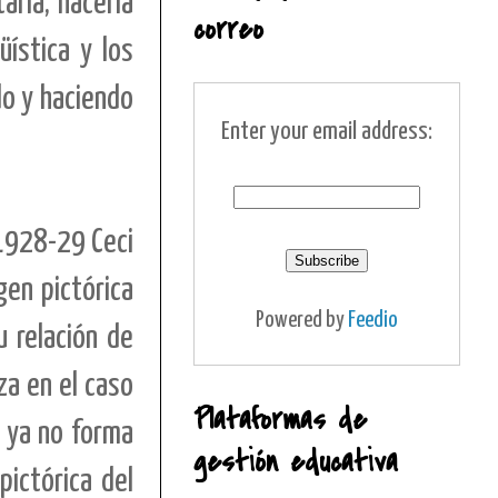
arla, hacerla
correo
ística y los
do y haciendo
Enter your email address:
 1928-29 Ceci
gen pictórica
Powered by
Feedio
u relación de
za en el caso
Plataformas de
o ya no forma
gestión educativa
ictórica del