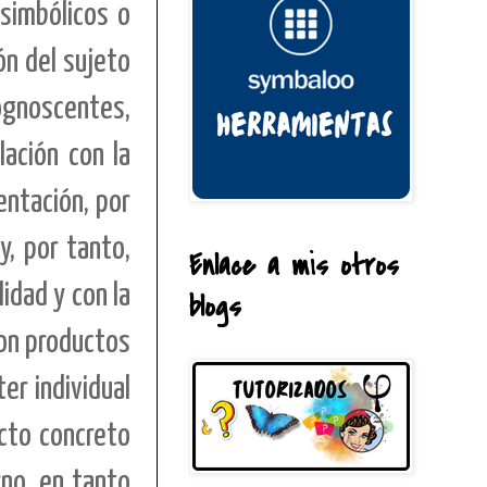
simbólicos o
ón del sujeto
ognoscentes,
ación con la
entación, por
y, por tanto,
Enlace a mis otros
idad y con la
blogs
son productos
er individual
ecto concreto
rno, en tanto