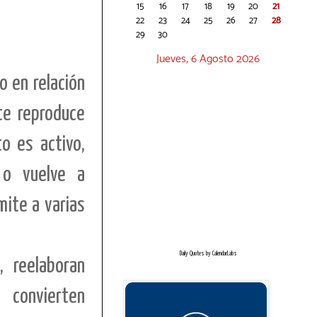
15
16
17
18
19
20
21
22
23
24
25
26
27
28
29
30
Jueves, 6 Agosto 2026
o en relación
te reproduce
o es activo,
d o vuelve a
ite a varias
Daily Quotes by
CalendarLabs
, reelaboran
 convierten