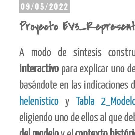
09/05/2022
Proyecto EV3_Represent
A modo de síntesis const
interactivo
para explicar uno d
basándote en las indicaciones 
helenístico
y
Tabla 2_Model
eligiendo uno de ellos al que d
del modelo
y el
contexto histór