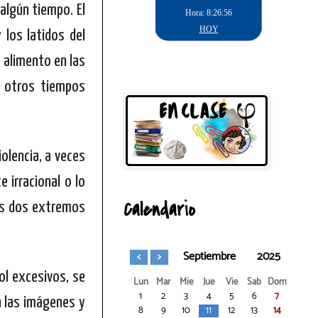
 algún
tiempo. El
 los latidos del
e alimento en las
n otros tiempos
olencia, a veces
 irracional o lo
Calendario
Los dos extremos
Septiembre
2025
ol excesivos, se
Lun
Mar
Mie
Jue
Vie
Sab
Dom
1
2
3
4
5
6
7
 las imágenes y
8
9
10
11
12
13
14