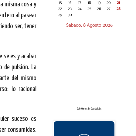
15
16
17
18
19
20
21
la misma cosa y
22
23
24
25
26
27
28
29
30
entero al pasear
Sabado, 8 Agosto 2026
riendo ser, tener
e se es y acabar
 de pulsión. La
parte del mismo
so: lo racional
Daily Quotes by
CalendarLabs
quier suceso es
 ser consumidas.