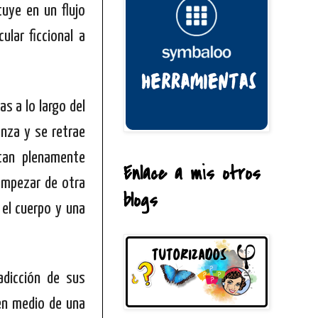
tuye en un flujo
ular ficcional a
as a lo largo del
anza y se retrae
 tan plenamente
Enlace a mis otros
empezar de otra
blogs
 el cuerpo y una
adicción de sus
en medio de una