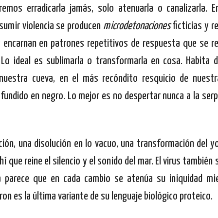
mos erradicarla jamás, solo atenuarla o canalizarla. E
umir violencia se producen
microdetonaciones
ficticias y r
an y encarnan en patrones repetitivos de respuesta que se r
 Lo ideal es sublimarla o transformarla en cosa. Habita 
nuestra cueva, en el más recóndito resquicio de nuestr
n fundido en negro. Lo mejor es no despertar nunca a la ser
ión, una disolución en lo vacuo, una transformación del yo 
ahí que reine el silencio y el sonido del mar. El virus también
ica parece que en cada cambio se atenúa su iniquidad m
n es la última variante de su lenguaje biológico proteico.