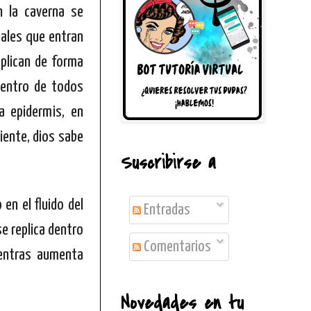
n la caverna se
eales que entran
eplican de forma
dentro de todos
a epidermis, en
piente, dios sabe
Suscribirse a
en el fluido del
Entradas
 se replica dentro
Comentarios
ientras aumenta
Novedades en tu